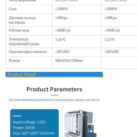
Сила
≤2900W
≤3800W
Давление выхода
≥40Kpa
≥40Kpa
кислорода
Работая шум
≤48dB (a)
≤48dB (a)
Температура
5-45℃
5-45℃
окружающей среды
Окружающая влажность
≤80%RH
≤80%RH
Размер
600x450x1350mm