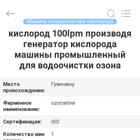
-
2026
Guangzhou OSUNSHINE Environmental Technology Co., Ltd.
All
Rights
Машина концентратора кислорода
Reserved.
кислород 100lpm производя
ДОМ
генератор кислорода
ПРОДУКТЫ
машины промышленный
для водоочистки озона
О
НАС
Место
Гуанчжоу
происхождения:
ПУТЕШЕСТВИЕ
Фирменное
ozocenter
наименование:
ФАБРИКИ
Сертификация:
ISO
ПРОВЕРКА
Количество мин
1