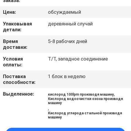
заказа:
КАЧЕСТВА
Цена:
обсуждаемый
СВЯЖИТЕСЬ
Упаковывая
деревянный случай
детали:
МЫ
Время
5-8 рабочих дней
доставки:
НОВОСТИ
Условия
T/T, западное соединение
оплаты:
MERCHANTS
Поставка
1 блок в неделю
способности:
КАРТА
Выделенное:
,
кислород 100lpm производя машину
САЙТА
Кислород водоочистки озона производя
машину
,
Кислород углерода стальной производя
PRIVACY
машину
POLICY