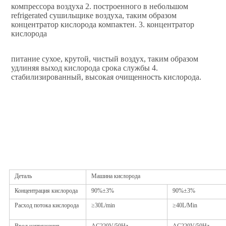
компрессора воздуха 2. построенного в небольшом 
refrigerated сушильщике воздуха, таким образом 
концентратор кислорода компактен. 3. концентратор 
кислорода
питание сухое, крутой, чистый воздух, таким образом 
удлиняя выход кислорода срока службы 4. 
стабилизированный, высокая очищенность кислорода.
Деталь
Машина кислорода
Концентрация кислорода
90%±3%
90%±3%
Расход потока кислорода
≥30L/min
≥40L/Min
Ввод напряжения
AC220V/50Hz
AC220V/50Hz