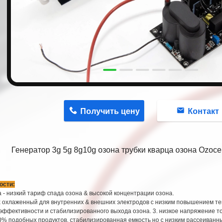
n
Получить цену
Контакт
Генератор 3g 5g 8g10g озона трубки кварца озона Ozoc
ости:
 - низкий тариф спада озона & высокой концентрации озона.
х охлаженный для внутренних & внешних электродов с низким повышением т
эффективности и стабилизированного выхода озона. 3. низкое напряжение то
0% подобных продуктов, стабилизированная емкость но с низким рассеиванн