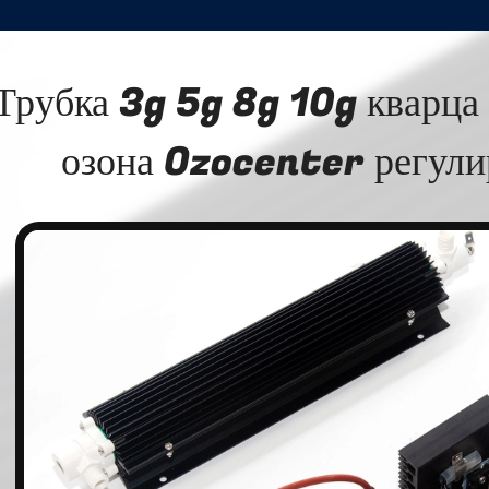
Трубка 3g 5g 8g 10g кварца 
озона Ozocenter регули