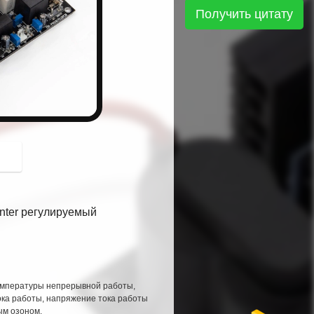
button
Получить цитату
enter регулируемый
емпературы непрерывной работы, 
ка работы, напряжение тока работы 
ым озоном.