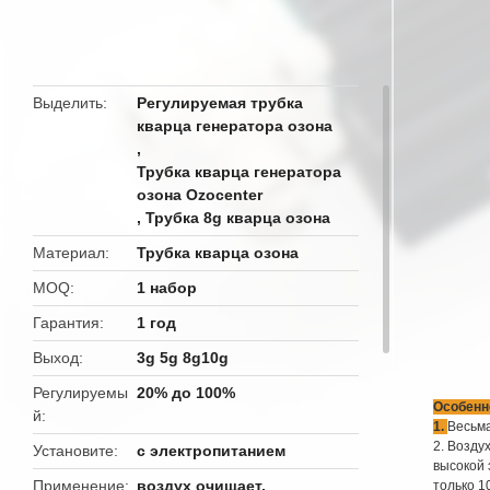
butto
Выделить
Регулируемая трубка
кварца генератора озона
,
Трубка кварца генератора
озона Ozocenter
,
Трубка 8g кварца озона
Материал
Трубка кварца озона
MOQ
1 набор
Гарантия
1 год
Выход
3g 5g 8g10g
Регулируемы
20% до 100%
Особенн
й
1. 
Весьма
2. Возду
Установите
с электропитанием
высокой 
Применение
воздух очищает,
только 1