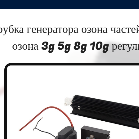
рубка генератора озона часте
озона 3g 5g 8g 10g регу