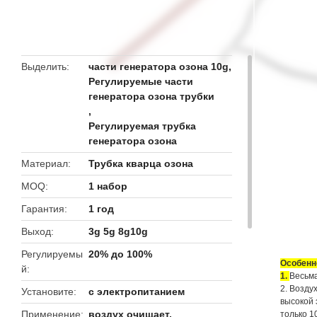
butto
Выделить
части генератора озона 10g
,
Регулируемые части
генератора озона трубки
,
Регулируемая трубка
генератора озона
Материал
Трубка кварца озона
MOQ
1 набор
Гарантия
1 год
Выход
3g 5g 8g10g
Регулируемы
20% до 100%
Особенн
й
1. 
Весьма
2. Возду
Установите
с электропитанием
высокой 
Применение
воздух очищает,
только 1