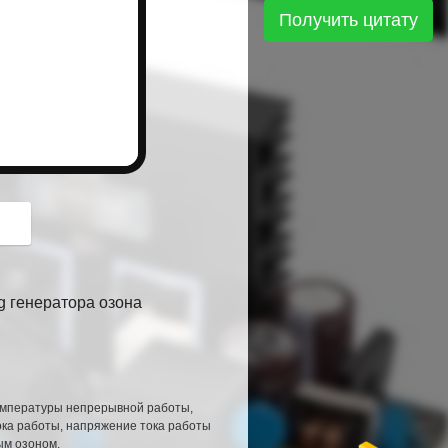
button
Получить цитату
g генератора озона
емпературы непрерывной работы, 
ка работы, напряжение тока работы 
ым озоном.