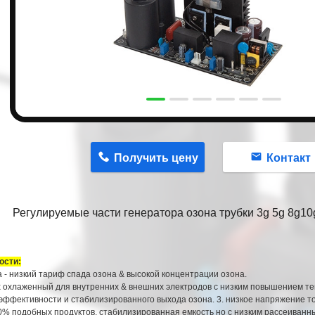
n
Получить цену
Контакт
Регулируемые части генератора озона трубки 3g 5g 8g10
ости:
 - низкий тариф спада озона & высокой концентрации озона.
х охлаженный для внутренних & внешних электродов с низким повышением т
эффективности и стабилизированного выхода озона. 3. низкое напряжение то
0% подобных продуктов, стабилизированная емкость но с низким рассеиванн